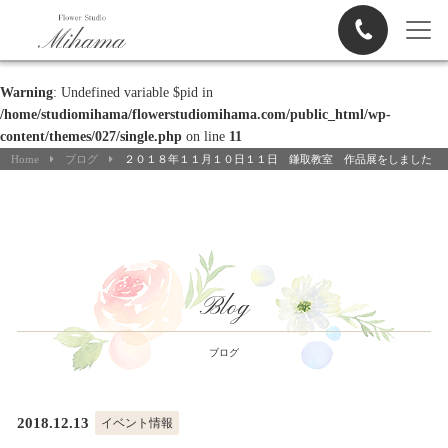
Warning
: Undefined variable $pid in
/home/studiomihama/flowerstudiomihama.com/public_html/wp-
content/themes/027/single.php
on line
11
Home
ブログ
２０１８年１１月１０日１１日 鎌取教室 作品展をしました
Blog
ブログ
2018.12.13
イベント情報