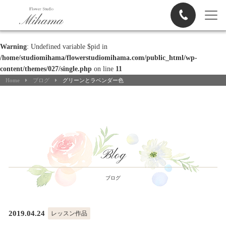
Warning
: Undefined variable $pid in
/home/studiomihama/flowerstudiomihama.com/public_html/wp-
content/themes/027/single.php
on line
11
Home
ブログ
グリーンとラベンダー色
Blog
ブログ
2019.04.24
レッスン作品