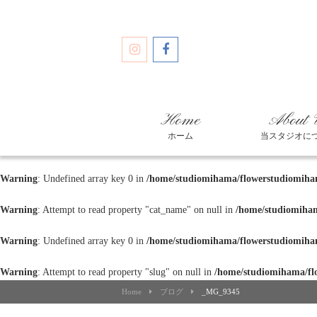
Home
About 
ホーム
当スタジオに
Warning
: Undefined array key 0 in
/home/studiomihama/flowerstudiomiham
Warning
: Attempt to read property "cat_name" on null in
/home/studiomiham
Warning
: Undefined array key 0 in
/home/studiomihama/flowerstudiomiham
Warning
: Attempt to read property "slug" on null in
/home/studiomihama/fl
Home
ブログ
_MG_9345