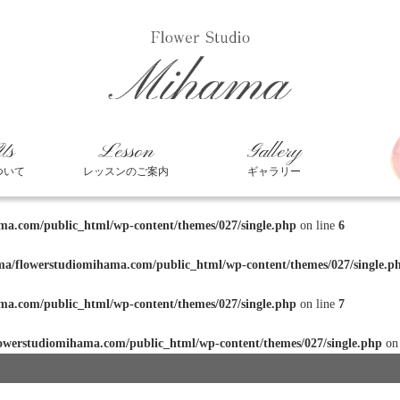
Us
Lesson
Gallery
ついて
レッスンのご案内
ギャラリー
a.com/public_html/wp-content/themes/027/single.php
on line
6
a/flowerstudiomihama.com/public_html/wp-content/themes/027/single.p
a.com/public_html/wp-content/themes/027/single.php
on line
7
owerstudiomihama.com/public_html/wp-content/themes/027/single.php
on