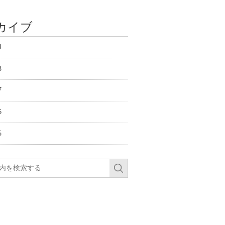
カイブ
4
8
7
6
5