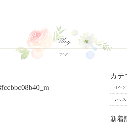
Blog
ブログ
カテ
3fccbbc08b40_m
イベン
レッス
新着