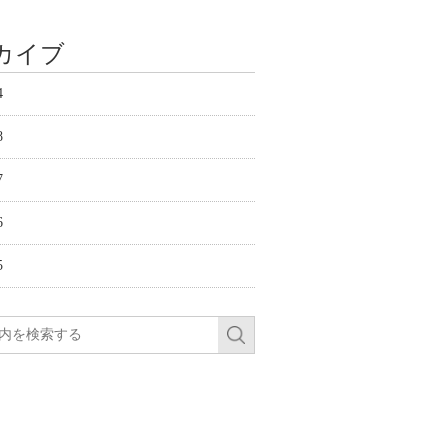
カイブ
4
8
7
6
5