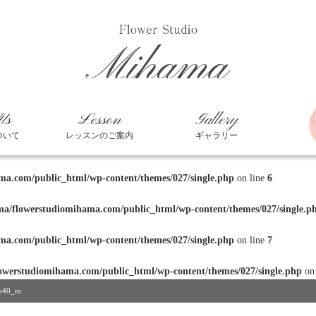
Us
Lesson
Gallery
ついて
レッスンのご案内
ギャラリー
a.com/public_html/wp-content/themes/027/single.php
on line
6
a/flowerstudiomihama.com/public_html/wp-content/themes/027/single.p
a.com/public_html/wp-content/themes/027/single.php
on line
7
owerstudiomihama.com/public_html/wp-content/themes/027/single.php
on
8b40_m