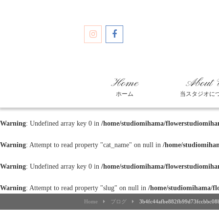
Home
About 
ホーム
当スタジオに
Warning
: Undefined array key 0 in
/home/studiomihama/flowerstudiomiham
Warning
: Attempt to read property "cat_name" on null in
/home/studiomiham
Warning
: Undefined array key 0 in
/home/studiomihama/flowerstudiomiham
Warning
: Attempt to read property "slug" on null in
/home/studiomihama/fl
Home
ブログ
3b4fc44afbe882fb99d73fccbbc0